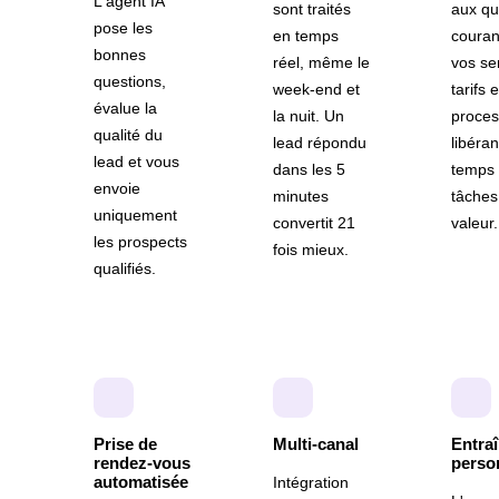
L'agent IA
sont traités
aux qu
pose les
en temps
couran
bonnes
réel, même le
vos se
questions,
week-end et
tarifs e
évalue la
la nuit. Un
proce
qualité du
lead répondu
libéran
lead et vous
dans les 5
temps 
envoie
minutes
tâches
uniquement
convertit 21
valeur.
les prospects
fois mieux.
qualifiés.
Prise de
Multi-canal
Entra
rendez-vous
perso
automatisée
Intégration