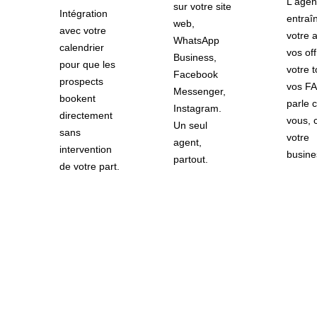
L'agen
sur votre site
Intégration
entraî
web,
avec votre
votre a
WhatsApp
calendrier
vos off
Business,
pour que les
votre t
Facebook
prospects
vos FA
Messenger,
bookent
parle
Instagram.
directement
vous, 
Un seul
sans
votre
agent,
intervention
busine
partout.
de votre part.