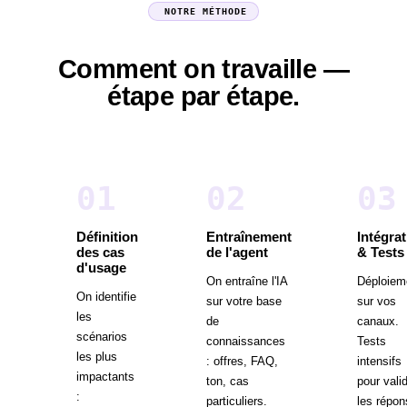
NOTRE MÉTHODE
Comment on travaille —
étape par étape.
0
1
0
2
0
3
Définition
Entraînement
Intégra
des cas
de l'agent
& Tests
d'usage
On entraîne l'IA
Déploiem
On identifie
sur votre base
sur vos
les
de
canaux.
scénarios
connaissances
Tests
les plus
: offres, FAQ,
intensifs
impactants
ton, cas
pour vali
:
particuliers.
les répo