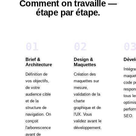
Comment on travaille —
étape par étape.
0
1
0
2
0
Brief &
Design &
Déve
Architecture
Maquettes
Intégra
Définition de
Création des
maquet
vos objectifs,
maquettes sur
code p
de votre
mesure,
respon
audience cible
validation de la
tous le
et de la
charte
optimis
structure de
graphique et de
perfor
navigation. On
l'UX. Vous
SEO.
conçoit
validez avant le
l'arborescence
développement.
avant de