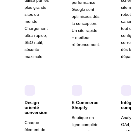
utilisé par les
sche
performance
plus grands
sitem
Google sont
sites du
robot
optimisées dès
monde.
cano
la conception.
Chargement
tout 
Un site rapide
ultra-rapide,
confi
= meilleur
SEO natif,
corr
référencement.
sécurité
dès l
maximale.
dépar
Design
E-Commerce
Inté
orienté
Shopify
comp
conversion
Boutique en
Analy
Chaque
ligne complète
GA4, 
élément de