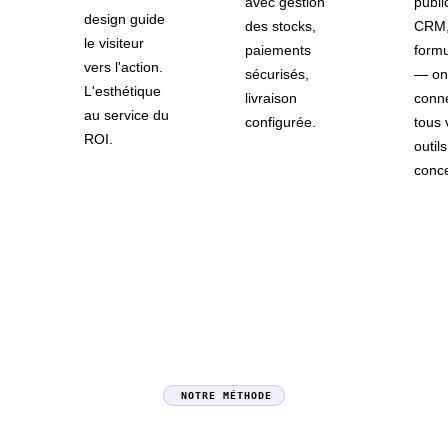
avec gestion
public
design guide
des stocks,
CRM
le visiteur
paiements
formu
vers l'action.
sécurisés,
— on
L'esthétique
livraison
conn
au service du
configurée.
tous 
ROI.
outil
conce
NOTRE MÉTHODE