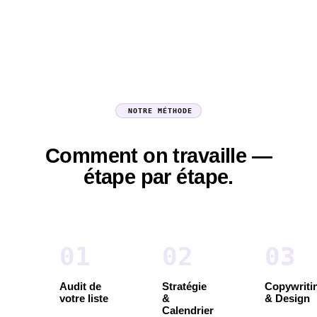
NOTRE MÉTHODE
Comment on travaille —
étape par étape.
0
1
0
2
0
3
Audit de
Stratégie
Copywriti
votre liste
&
& Design
Calendrier