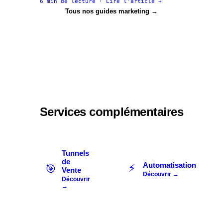
6 min
de lecture · Lire l'article →
Tous nos guides marketing →
Services complémentaires
Tunnels
de
Automatisation
⚡
🎯
Vente
Découvrir →
Découvrir
→