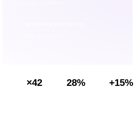
42€ pour 1€ investi.
OBTENIR MON AUDIT GRATUIT →
TOUS LES SERVICES
×42
28%
+15%
ROI
TAUX
PANIERS
MOYEN
D'OUVERTURE
RÉCUPÉRÉS