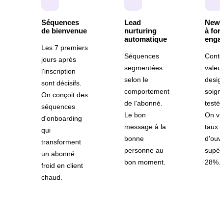
Séquences
Lead
News
de bienvenue
nurturing
à for
automatique
eng
Les 7 premiers
Séquences
Cont
jours après
segmentées
valeu
l'inscription
selon le
desi
sont décisifs.
comportement
soig
On conçoit des
de l'abonné.
testé
séquences
Le bon
On v
d'onboarding
message à la
taux
qui
bonne
d'ou
transforment
personne au
supé
un abonné
bon moment.
28%
froid en client
chaud.