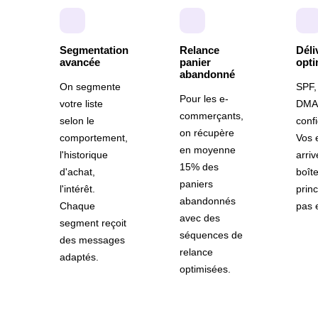
Segmentation
Relance
Déli
avancée
panier
opti
abandonné
On segmente
SPF,
Pour les e-
votre liste
DMA
commerçants,
selon le
conf
on récupère
comportement,
Vos 
en moyenne
l'historique
arriv
15% des
d'achat,
boît
paniers
l'intérêt.
princ
abandonnés
Chaque
pas 
avec des
segment reçoit
séquences de
des messages
relance
adaptés.
optimisées.