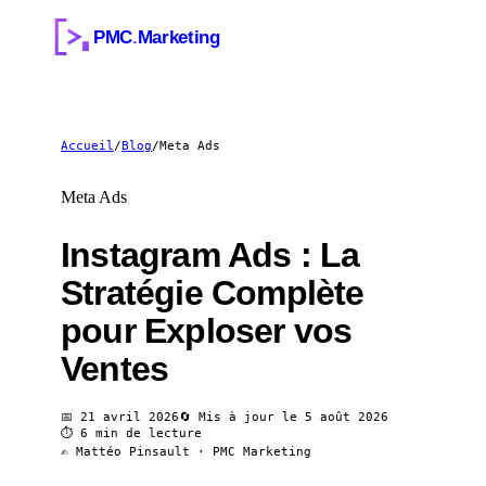
PMC
.
Marketing
Services
Accueil
/
Blog
/
Meta Ads
Meta Ads
Go
🔍
Services IA
📱
Facebook & Instagram
Se
Meta Ads
Votre site en 7 jours
Sites Web
Tu
💻
🎯
Next.js & E-Commerce
Fu
Instagram Ads : La
Méthode
Automatisation
IA
⚡
🤖
CRM & Workflows
Age
Stratégie Complète
Projets
Email Marketing
St
pour Exploser vos
✉️
🧭
Séquences & campagnes
Aud
À Propos
Ventes
Voir tous les services →
Blog
📅
21 avril 2026
🔄 Mis à jour le
5 août 2026
⏱
6 min
de lecture
Audit Gratuit →
✍️ Mattéo Pinsault · PMC Marketing