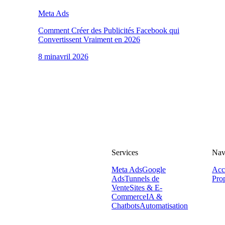
Meta Ads
Comment Créer des Publicités Facebook qui
Convertissent Vraiment en 2026
8 min
avril 2026
PMC
PMC
Services
Nav
Marketing
Meta Ads
Google
Acc
Agence de marketing
Ads
Tunnels de
Pro
digital orientée
Vente
Sites & E-
Commerce
IA &
performance. Nous
Chatbots
Automatisation
transformons votre
budget en revenus