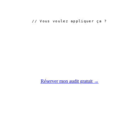
// Vous voulez appliquer ça ?
Audit gratuit de 30
minutes avec PMC
Marketing
On analyse votre situation et on vous donne
un plan d'action concret — sans engagement.
Réserver mon audit gratuit →